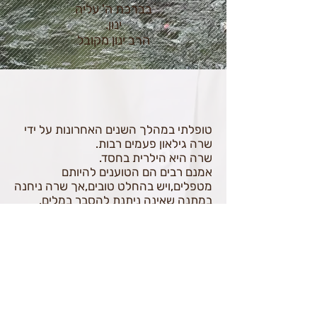
בברכת ה' עליה
ינון.
הרב ינון מקובל
טופלתי במהלך השנים האחרונות על ידי
שרה גילאון פעמים רבות.
שרה היא הילרית בחסד.
אמנם רבים הם הטוענים להיותם
מטפלים,ויש בהחלט טובים,אך שרה ניחנה
במתנה שאינה ניתנת להסבר במלים.
בשילוב של אמפתיה,חכמה ונחישות,שרה
עושה את מלאכתה נאמנה.
וכן,הקסם הוא בכפות ידיה ובאישיותה
הבלתי מתפשרת.
מאחלת לאנשים רבים לקבל טיפול ממי
שהיא מרפאה אמיתית.
בברכה
סיגי חזמה פריצקר