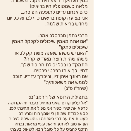
בסין העתיקה רופא היה מקבל משכורת
מלאה כשמטופליו היו בריאים!
כיום אנחנו עדים לתופעה הפוכה…
אני מציעה קופת בריאים כדי לברוא כל יום
מחדש בריאות שלמה.
הרבי נחמן מברסלב אמר:
"אם אתה מאמין שיכולים לקלקל תאמין
שיכולים לתקן"
"האם יש משהו שאתה משתוקק לו, או
משהו שהיית רוצה מאוד שיקרה?
התמקד בו בכל יכולת הריכוז שלך.
דמיין לך אותו בפרטי פרטים.
אם רצונך איתן דיו, וריכוזך עז דיו, תוכל
לממש את משאלותיך."
(
שיהר"ן ס"ב)
בתפילת הרופא של הרמב"ם:
"אל עליון קודם שאני מתחיל בעבודתי הקדושה
לרפא את יצירי כפיך אני מפיל את תחינתי לפני
כסא כבודת שתיתן לי אומץ רוח ומרץ רב
לעשות את עבודתי באמונה ושהשאיפה לצבור
הון או טוב לא תעוור את עיניי מראות נכחה.
תזכני להביט על כל סובל הבא לשאול בעצתי