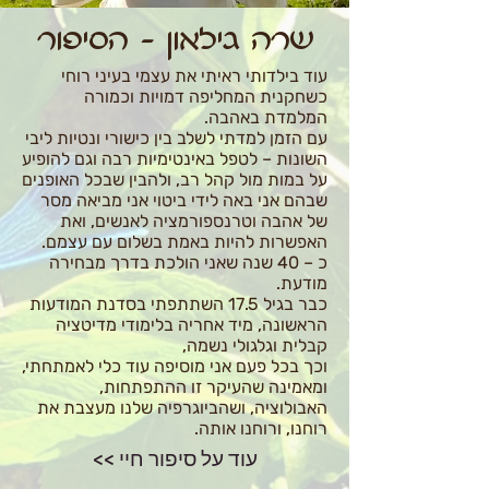
שרה גילאון - הסיפור
עוד בילדותי ראיתי את עצמי בעיני רוחי
כשחקנית המחליפה דמויות וכמורה
המלמדת באהבה.
עם הזמן למדתי לשלב בין כישורי ונטיות ליבי
השונות – לטפל באינטימיות רבה וגם להופיע
על במות מול קהל רב, ולהבין שבכל האופנים
שבהם אני באה לידי ביטוי אני מביאה מסר
של אהבה וטרנספורמציה לאנשים, ואת
האפשרות להיות באמת בשלום עם עצמם.
כ – 40 שנה שאני הולכת בדרך מבחירה
מודעת.
כבר בגיל 17.5 השתתפתי בסדנת המודעות
הראשונה, מיד אחריה בלימודי מדיטציה
קבלית וגלגולי נשמה,
וכך בכל פעם אני מוסיפה עוד כלי לאמתחתי,
ומאמינה שהעיקר זו ההתפתחות,
האבולוציה, ושהביוגרפיה שלנו מעצבת את
רוחנו, ורוחנו אותה.
<< עוד על סיפור חיי