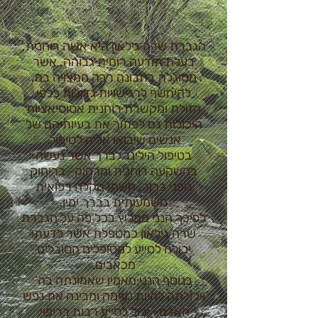
הגברת שרה גילאון היא אשה רוחנית,
בעלת תודעה רוחית גבוהה, אשר
מסוגלת בתבונה רבה המצויה בה,
להיחשף לרגישויות גדולות כלפי
הזולת ומקשרת רוחנית אסוסיאציות
היכולות גם לפתור את בעיותיהם של
אנשים שיבואו אליה לטיפול.
בטיפול הילינג לברך אשר נעשה
בהשקעה רוחנית ומרחוק- בריחוק
גופני ברור, חשתי הקלה רפואית
משמעותית בברך ימין.
לפיכך הנני ממליץ בכל פה על הגברת
שרה גילאון כמטפלת אשר לדעתי
יכולה לסייע למטופלים הסובלים
מכאבים.
בנוסף הנני מאמין שאמונתה בה'
ויכולתה להיות נעימה ומבינה את נפש
האדם- יכול לסייע רבות בריפוי.