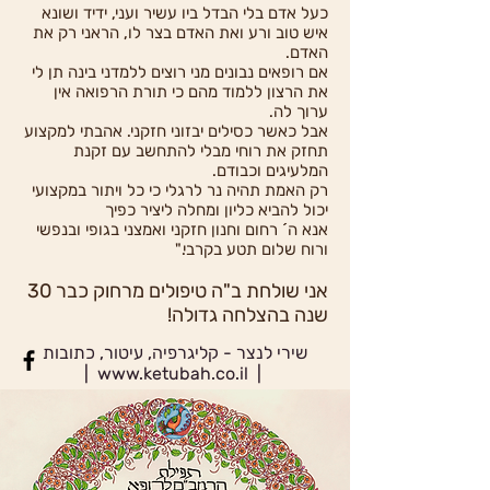
כעל אדם בלי הבדל ביו עשיר ועני, ידיד ושונא
איש טוב ורע ואת האדם בצר לו, הראני רק את
האדם.
אם רופאים נבונים מני רוצים ללמדני בינה תן לי
את הרצון ללמוד מהם כי תורת הרפואה אין
ערוך לה.
אבל כאשר כסילים יבזוני חזקני. אהבתי למקצוע
תחזק את רוחי מבלי להתחשב עם זקנת
המלעיגים וכבודם.
רק האמת תהיה נר לרגלי כי כל ויתור במקצועי
יכול להביא כליון ומחלה ליציר כפיך
אנא ה´ רחום וחנון חזקני ואמצני בגופי ובנפשי
ורוח שלום תטע בקרבי."
אני שולחת ב"ה טיפולים מרחוק כבר 30
שנה בהצלחה גדולה!
שירי לנצר -
קליגרפיה, עיטור, כתובות
|
www.ketubah.co.il
|