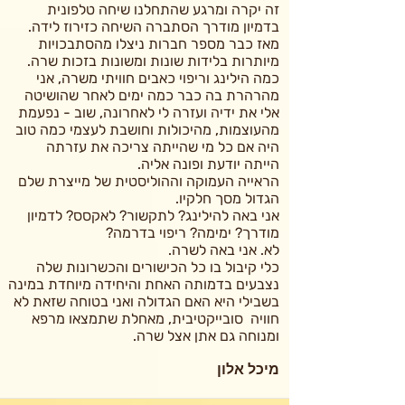
זה יקרה ומרגע שהתחלנו שיחה טלפונית
בדמיון מודרך הסתברה השיחה כזירוז לידה.
מאז כבר מספר חברות ניצלו מהסתבכויות
מיותרות בלידות שונות ומשונות בזכות שרה.
כמה הילינג וריפוי כאבים חוויתי משרה, אני
מהרהרת בה כבר כמה ימים לאחר שהושיטה
אלי את ידיה ועזרה לי לאחרונה, שוב - נפעמת
מהעוצמות, מהיכולות וחושבת לעצמי כמה טוב
היה אם כל מי שהייתה צריכה את עזרתה
הייתה יודעת ופונה אליה.
הראייה העמוקה וההוליסטית של מייצרת שלם
הגדול מסך חלקיו.
אני באה להילינג? לתקשור? לאקסס? לדמיון
מודרך? ימימה? ריפוי בדרמה?
לא. אני באה לשרה.
כלי קיבול בו כל הכישורים והכשרונות שלה
נצבעים בדמותה האחת והיחידה מיוחדת במינה
בשבילי היא האם הגדולה ואני בטוחה שזאת לא
חוויה סובייקטיבית, מאחלת שתמצאו מרפא
ומנוחה גם אתן אצל שרה.
מיכל אלון