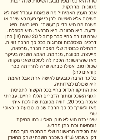
שרה היא כמו מעין נובע. השיטות שלה רבות
מגוונות ומרתקות
אבל הענין האמיתי? מה שבאמת עובד? זאת לא
השיטה אלא האישה. לכן לי אף פעם לא שינה או
משנה מה היא בדיוק ״עושה״. היא רואה. היא
יודעת. היא מכוונת. היא מרפאה. היא מטפלת.
שרה שזורה בחיי כבר קרוב ל 20 שנה (!!!) בהן
דרכינו מצטלבות וסרוגות בכל כך הרבה זוויות,
התחילה כבוסית שלי הפכה חברה, מרפאה,
מייעצת, מכוונת, מנחמת, האמא השניה בעיקר
מאז שהראשונה הלכה לה לעולם שאני מקווה
שכולו טוב ואפילו סבתא שרה לחרדתה כבר
קוראים לה:)
כל כך הרבה כובעים לאישה אחת אבל האמת
היא שכולם למידותיה.
את התיקון הגדול בחיי בכל הקשור לתפיסת
הגוף האוכל ומתוך הדברים הללו החיים, עברתי
אצלה בגיל 20. חוויה מכוננת שהולכת איתי
מאז ולאורך כל כך הרבה שנים. טבועה בי כאופי
שני.
שינוי כזה הוא לא מובן מאליו. כמו מחיקת
נוסחאות וכתיבתן מחדש.
את הלידה הראשונה שלי התחלתי תוך כמה
דק׳ בשבוע 41.6 כשכבר חשבתי שרק מהאוזן