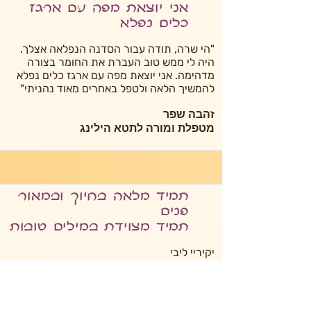
אני יוצאת מפה עם ארגז
כלים נפלא
"הי שרה, תודה עבור הסדנה הנפלאה אצלך.
היה לי ממש טוב העברת את החומר בצורה
מדהימה. אני יוצאת מפה עם ארגז כלים נפלא
להמשיך הלאה ולטפל באחרים מאוד נהניתי"
זהבה שפר
מטפלת ומורה לתטא הילינג
תמיד מלאה בחיוך ובמאור
פנים
תמיד מצוידת במילים טובות
יקיריי ליבי
רגע לפני כניסת השבת..
פינתי הקטנה…
"איזה מזל שכוכב אחד מעז"
אני אוהבת לספר ולשתף על העשייה המבורכת