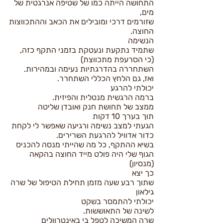
התחושה הייתה כמו של שטיפה אנרגטית של
מים,
שזורמים דרכי ומובילים את הכאב וההתכווצות
החוצה.
הנשימה
שתמיד נתקעת ונעטקת בזמני התקף כזה,
(כי הסרעפת מתכווצת)
השתחררה בהדרגתיות נעימה ובמהירות.
ואז, גם הלחץ הכללי השתחרר.
יכולתי להרגע
ברמה הרגשית מנטלית והפיזית.
ממצב של תחושת חנק ואובדן שליטה
תוך בערך 10 דקות
הגעתי למצב נשימה ורגיעה שאפשר לי לקחת
כדור אדוויל להרגעת השרירים.
בשיא ההתקף, כל מה שהייתי מנסה להכניס
הגוף שלי היה פולט מייד החוצה בהקאה
(מנסיון)
כך יצא
שתוך רבע שעה מזמן תחילת הטיפול של שרה
גילאון
יכולתי להתמסר בשקט
לשינה של התאוששות.
שרה המשיכה לטפל בי באינטרוולים