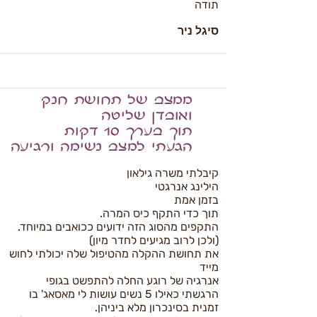
תודה
סיגל ניר
ממצב של תחושת חנק
ואובדן שליטה
תוך בערך 10 דקות
הגעתי למצב נשימה ורגיעה
קיבלתי משרה גילאון
הילינג אנרגטי
בזמן אמת
תוך כדי התקף כיס המרה.
התקפים מהסוג הזה ידועים ככואבים במיוחד.
(ולכן לרוב מגיעים לחדר מיון)
את תחושת ההקלה מהטיפול שלה יכולתי לחוש
מייד
אנרגיה של רוגע החלה להתפשט בגופי
הרגשתי כאילו 5 נשים עושות לי מאסאג' בו
זמנית בסינכרון מלא ביניהן.