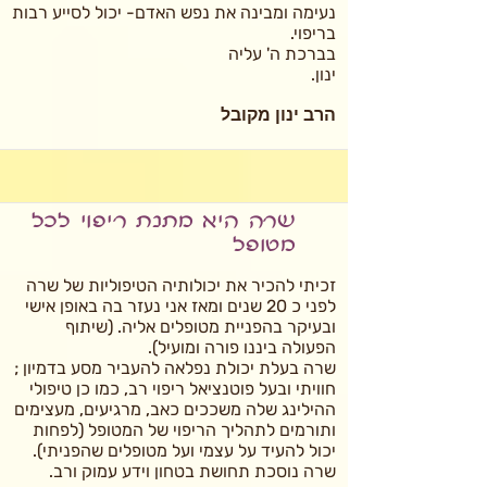
נעימה ומבינה את נפש האדם- יכול לסייע רבות
בריפוי.
בברכת ה' עליה
ינון.
הרב ינון מקובל
שרה היא מתנת ריפוי לכל
מטופל
זכיתי להכיר את יכולותיה הטיפוליות של שרה
לפני כ 20 שנים ומאז אני נעזר בה באופן אישי
ובעיקר בהפניית מטופלים אליה. (שיתוף
הפעולה ביננו פורה ומועיל).
שרה בעלת יכולת נפלאה להעביר מסע בדמיון ;
חוויתי ובעל פוטנציאל ריפוי רב, כמו כן טיפולי
ההילינג שלה משככים כאב, מרגיעים, מעצימים
ותורמים לתהליך הריפוי של המטופל (לפחות
יכול להעיד על עצמי ועל מטופלים שהפניתי).
שרה נוסכת תחושת בטחון וידע עמוק ורב.