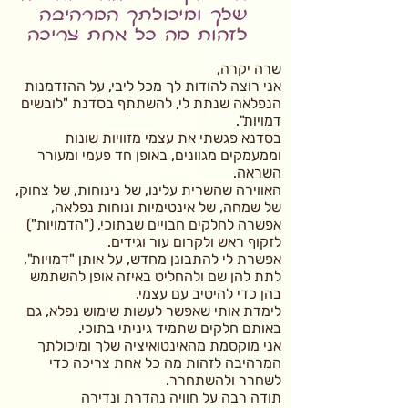
שלך ומיכולתך המרהיבה
לזהות מה כל אחת צריכה
שרה יקרה,
אני רוצה להודות לך מכל ליבי, על ההזדמנות
הנפלאה שנתת לי, להשתתף בסדנת "לובשים
דמויות".
בסדנא פגשתי את עצמי מזוויות שונות
וממעמקים מגוונים, באופן חד פעמי ומעורר
השראה.
האווירה שהשרית עלינו, של נינוחות, של צחוק,
של שמחה, של אינטימיות ונוחות נפלאה,
אפשרה לחלקים חבויים שבתוכי, ("הדמויות")
לזקוף ראש ולקרום עור וגידים.
אפשרת לי להתבונן מחדש, על אותן "דמויות",
לתת להן שם ולהחליט באיזה אופן להשתמש
בהן כדי להיטיב עם עצמי.
לימדת אותי שאפשר לעשות שימוש נפלא, גם
באותם חלקים שתמיד גיניתי בתוכי.
אני מוקסמת מהאינטואיציה שלך ומיכולתך
המרהיבה לזהות מה כל אחת צריכה כדי
לשחרר ולהשתחרר.
תודה רבה על חוויה נהדרת ונדירה