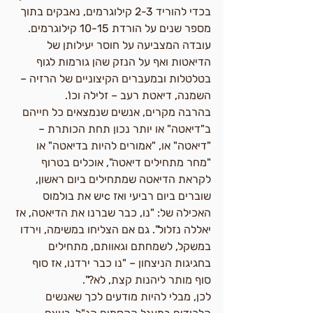
בכדי להוריד 2-3 קילוגרמים, נאבקים בתוך 
מספר שנים על הורדת 10-15 קילוגרמים. 
עובדה המצביעה על חוסר יעילותן של 
הדיאטות ואף על הנזק שהן גורמות לגוף 
בטלטלות ובמעברים הקיצוניים של הרזיה – 
השמנה, דיאטת רעב – זלילה וכו'.
בהרבה מקרים, אנשים שנמצאים כל חייהם 
ב"דיאטה" או יותר נכון תחת הכותרת – 
"דיאטה" או, "אמורים להיות בדיאטה" או 
"מחר מתחילים דיאטה", אוכלים בטרוף 
לקראת הדיאטה שמתחילים ביום ראשון,
שוברים ביום רביעי ואז cיש את בולמוס 
האכילה של: "נו, כבר שברנו את הדיאטה, אז 
יאללה נזלול". גם אם הצליחו במשימה, וירדו 
במשקל, לשמחתם וגאוותם, מתחילים 
בחגיגות הניצחון – "נו כבר ירדנו, אז סוף 
סוף מותר ליהנות קצת, לא?".
לכן, מבלי להיות מודעים לכך שאנשים 