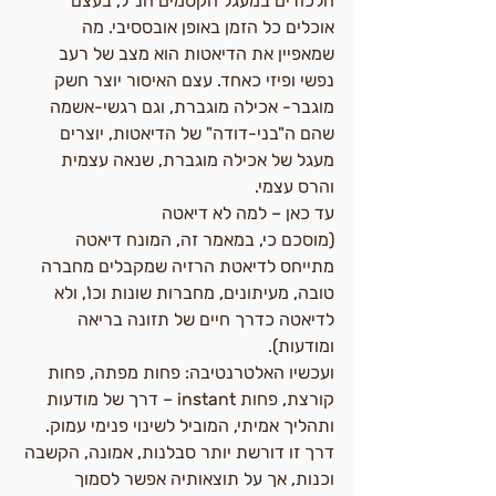
הלכודים במעגל הקסמים הנ"ל, בעצם 
אוכלים כל הזמן באופן אובססיבי. מה 
שמאפיין את הדיאטות הוא מצב של רעב 
נפשי ופיזי כאחד. עצם האיסור יוצר חשק 
מוגבר- אכילה מוגברת, וגם רגשי-אשמה 
שהם ה"בני-דודה" של הדיאטות, יוצרים 
מעגל של אכילה מוגברת, שנאה עצמית 
והרס עצמי.
עד כאן – למה לא דיאטה
(מוסכם כי, במאמר זה, המונח דיאטה 
מתייחס לדיאטת הרזיה שמקבלים מחברה 
טובה, מעיתונים, מחברות שונות וכו', ולא 
לדיאטה כדרך חיים של תזונה בריאה 
ומודעות).
ועכשיו האלטרנטיבה: פחות מפתה, פחות 
קורצת, פחות instant – דרך של מודעות 
ותהליך אמיתי, המוביל לשינוי פנימי עמוק. 
דרך זו דורשת יותר סבלנות, אמונה, הקשבה 
וכנות, אך על תוצאותיה אפשר לסמוך 