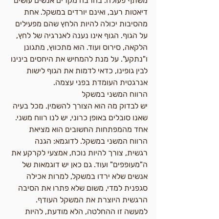
משתף פעולה. בהרבה מקרים אנשים עושים 
דיאטות רעב, ואינם יורדים במשקל. אחת 
מהסיבות יכולה להיות הלחץ שהם מפעילים 
על הגוף. הגוף אינו נענה לאנרגיה של לחץ, 
הלקאה, סירוס ועוד. הוא מתכווץ, מתגונן 
ו"נתקע". על מנת להמחיש את היחסים בינינו 
לבין גופינו, כדאי לדמות את הגוף לישות 
אנרגטית העומדת בפני עצמה.
הרווח המשני במשקל
יש לבדוק מה הוא הצורך להשמין. מכל בעיה 
שאנו סובלים באופן כרוני, יש לנו רווח משני. 
אחד מהמפתחות החשובים הוא מציאת 
הרווח המשני במשקל. לדוגמא: הגנה 
רגשית, צורך להיות נוכח, אמצעי לקרקע את 
ה"מעופפים" ועוד. גם כאן יש דוגמאות של 
אנשים שלא ירדו במשקל, למרות אכילה 
סגפנית למדי, משום שלא פתרו את הסיבה 
הרגשית היוצרת את המשקל העודף. 
למעשה זו ההחלטה, הלא מודעת, להיות 