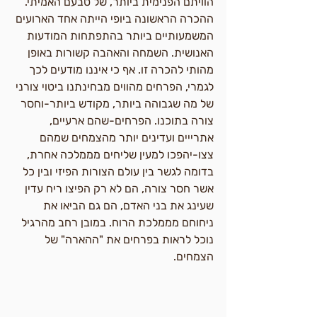
הוויתם הפנימית ביותר, של טבעם האמיתי.
ההכרה הראשונה ביופי הייתה אחד הארועים 
המשמעותיים ביותר בהתפתחות המודעות 
האנושית. השמחה והאהבה קשורות באופן 
מהותי להכרה זו. אף כי איננו מודעים לכך 
לגמרי, הפרחים מהווים מבחינתנו ביטוי צורני 
של מה שגבוהה ביותר, מקודש ביותר-וחסר 
צורה בתוכנו. הפרחים-שהם ארעיים, 
אתרייים ועדינים יותר מהצמחים שמהם 
צצו-יהפכו למעין שליחים מממלכה אחרת, 
בדומה לגשר בין עולם הצורות הפיזי ובין כל 
אשר חסר צורה, הם לא רק הפיצו ריח עדין 
שעינג את בני האדם, הם גם הביאו את 
ניחוחם מממלכת הרוח. במובן רחב מהרגיל 
נוכל לראות בפרחים את "ההארה" של 
הצמחים.