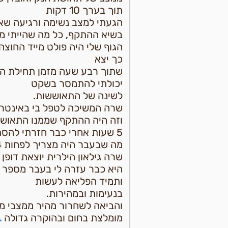
תוך בערך 10 דקות
הגעתי למצב נשימה ורגיעה שאפ
בשיא ההתקף, כל מה שהייתי מ
הגוף שלי היה פולט מייד החוצה
כך יצא
שתוך רבע שעה מזמן תחילת הט
יכולתי להתמסר בשקט
לשינה של התאוששות.
שרה המשיכה לטפל בי באינטרו
וזה היה ההתקף שממנו התאושש
5 שעות אחרי כבר חזרתי להסתובב ולתפקד,
מה שבעבר היה מצריך לפחות 24 שעות התאוששות.
שרה גילאון הילרית יוצאת דופן 
היא כבר עזרה לי בעבר מספר 
ותמיד הפליאה לעשות
בנעימות ובמהירות.
והביאה לשחרור מהיר ממצבי מצו
מומלצת בחום ובהוקרה גדולה