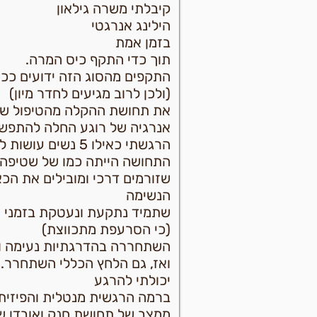
קיבלתי משרה גילאון
הילינג אנרגטי
בזמן אמת
תוך כדי התקף כיס המרה.
התקפים מהסוג הזה ידועים ככו
(ולכן לרוב מגיעים לחדר מיון)
את תחושת ההקלה מהטיפול שלה
אנרגיה של רוגע החלה להתפשט
הרגשתי כאילו 5 נשים עושות לי מאסאג' בו זמנית בסינכרון מלא ביניהן.
התחושה הייתה כמו של שטיפה 
שזורמים דרכי ומובילים את הכ
הנשימה
שתמיד נתקעת ונעטקת בזמני 
(כי הסרעפת מתכווצת)
השתחררה בהדרגתיות נעימה וב
ואז, גם הלחץ הכללי השתחרר.
יכולתי להרגע
ברמה הרגשית מנטלית והפיזית.
ממצב של תחושת חנק ואובדן ש